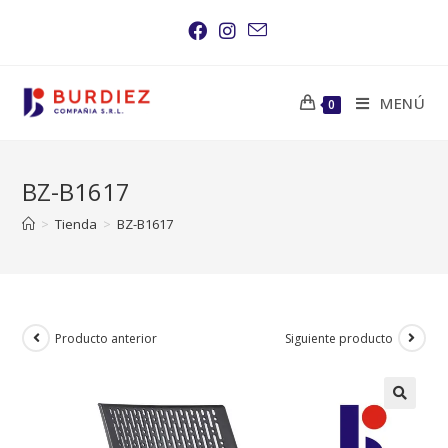
Saltar
al
contenido
MENÚ
0
BZ-B1617
>
Tienda
>
BZ-B1617
Producto anterior
Siguiente producto