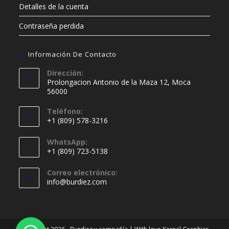
Detalles de la cuenta
Contraseña perdida
Información De Contacto
Dirección:
Prolongacion Antonio de la Maza 12, Moca
56000
Teléfono:
+1 (809) 578-3216
Se
WhatsApp:
abre
+1 (809) 723-5138
en
Se
tu
Correo electrónico:
abre
Se
info@burdiez.com
aplicación
en
abre
en
tu
tu
aplicación
aplicación