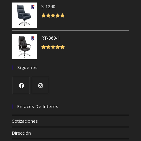
S-1240
Valorado con
5.00
de 5
RT-369-1
Valorado con
5.00
de 5
Síguenos
Se
Se
abre
abre
Enlaces De Interes
en
en
Cotizaciones
una
una
nueva
nueva
Dirección
pestaña
pestaña