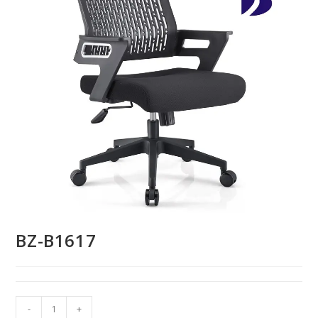
BZ-B1617
BZ-
-
+