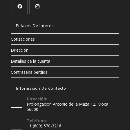
Se
Se
abre
abre
Enlaces De Interes
en
en
Cotizaciones
una
una
nueva
nueva
Dirección
pestaña
pestaña
Detalles de la cuenta
Contraseña perdida
Información De Contacto
Dirección:
Prolongacion Antonio de la Maza 12, Moca
56000
Teléfono:
+1 (809) 578-3216